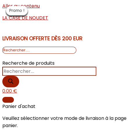
Aller au contenu
Promo !
Promo !
Promo !
Promo !
Promo !
Promo !
Promo !
Promo !
LA CASE DE NOUDET
LIVRAISON OFFERTE DÈS 200 EUR
Recherche de produits
0.00
€
Panier d'achat
Veuillez sélectionner votre mode de livraison à la page
panier.