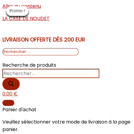
Aller au contenu
Promo !
Promo !
Promo !
Promo !
Promo !
Promo !
Promo !
Promo !
Promo !
LA CASE DE NOUDET
LIVRAISON OFFERTE DÈS 200 EUR
Recherche de produits
0.00
€
Panier d'achat
Veuillez sélectionner votre mode de livraison à la page
panier.