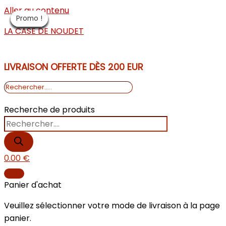
Aller au contenu
Promo !
Promo !
Promo !
Promo !
Promo !
Promo !
Promo !
Promo !
Promo !
LA CASE DE NOUDET
LIVRAISON OFFERTE DÈS 200 EUR
Recherche de produits
0.00
€
Panier d'achat
Veuillez sélectionner votre mode de livraison à la page
panier.